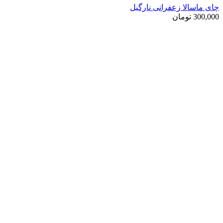
چای ماسالا زعفرانی نارگیل
300,000
تومان