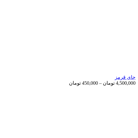
چای قرمز
Price
4,500,000
تومان
–
450,000
تومان
range:
450,000 تومان
through
4,500,000 تومان