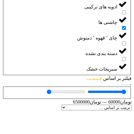
ادویه های ترکیبی
چاشنی ها
چای ٬ قهوه ٬ دمنوش
دسته بندی نشده
سبزیجات خشک
فیلتر بر اساس
قـیـمـت
تومان
60000
—
تومان
6500000