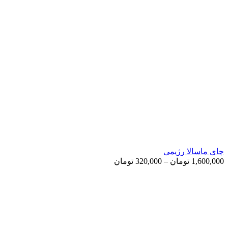
چای ماسالا رژیمی
Price
1,600,000
تومان
–
320,000
تومان
range:
320,000 تومان
through
1,600,000 تومان