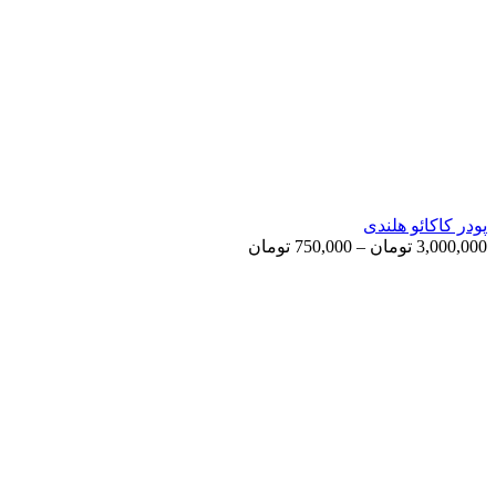
پودر کاکائو هلندی
Price
3,000,000
تومان
–
750,000
تومان
range:
750,000 تومان
through
3,000,000 تومان