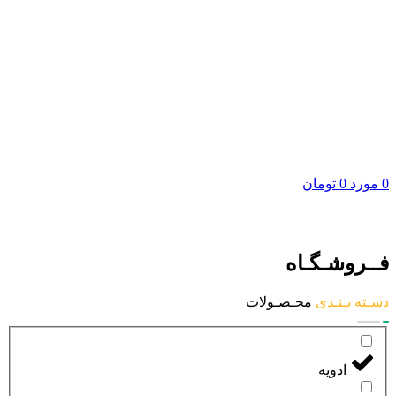
0
مورد
0
تومان
فــروشـگـاه
دسـته بـنـدی
محـصـولات
ادویه