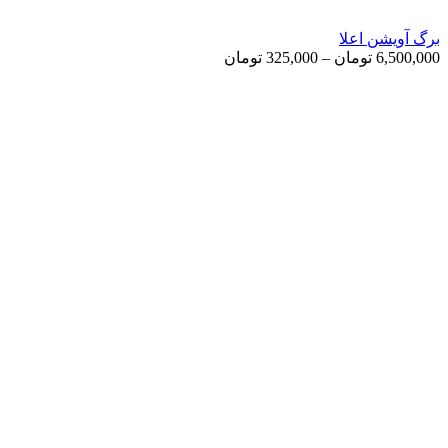
برگ آویشن اعلا
Price
6,500,000
تومان
–
325,000
تومان
range:
325,000 تومان
through
6,500,000 تومان