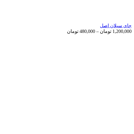
چای سیلان اصل
Price
1,200,000
تومان
–
480,000
تومان
range:
480,000 تومان
through
1,200,000 تومان