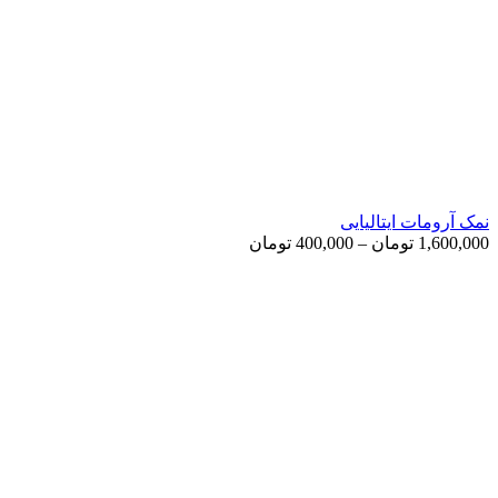
نمک آرومات ایتالیایی
Price
1,600,000
تومان
–
400,000
تومان
range:
400,000 تومان
through
1,600,000 تومان