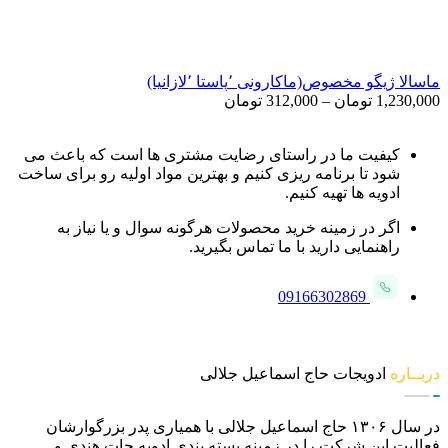
ماسالا ژیگو مخصوص(ماکارونی ٬پاستا ٬لازانیا)
Price
1,230,000
تومان
–
312,000
تومان
range:
312,000 تومان
through
کیفیت ما در راستای رضایت مشتری ها است که باعث می
1,230,000 تومان
شود تا برنامه ریزی کنیم و بهترین مواد اولیه رو برای ساخت
ادویه ها تهیه کنیم.
اگر در زمینه خرید محصولات هرگونه سوال و یا نیاز به
راهنمایی دارید با ما تماس بگیرید.
09166302869
دربــاره
ادویجات حاج اسماعیل جلالی
در سال ۱۳۰۶ حاج اسماعیل جلالی با همیاری پدر بزرگوارشان
فعالیت این شرکت را در زمینه بسته بندی ادویه جات هندی و