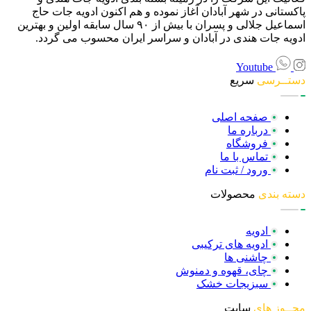
پاکستانی در شهر آبادان آغاز نموده و هم اکنون ادویه جات حاج
اسماعیل جلالی و پسران با بیش از ۹۰ سال سابقه اولین و بهترین
ادویه جات هندی در آبادان و سراسر ایران محسوب می گردد.
Youtube
دستــرسی
سریع
صفحه اصلی
درباره ما
فروشگاه
تماس با ما
ورود / ثبت نام
دسته بندی
محصولات
ادویه
ادویه های ترکیبی
چاشنی ها
چای، قهوه و دمنوش
سبزیجات خشک
مجــوز های
سایت