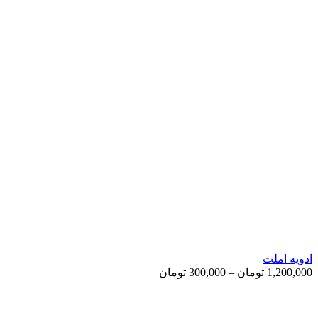
ادویه املت
Price
1,200,000
تومان
–
300,000
تومان
range:
300,000 تومان
through