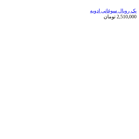
پک رویال سوغاتی ادویه
2,510,000
تومان