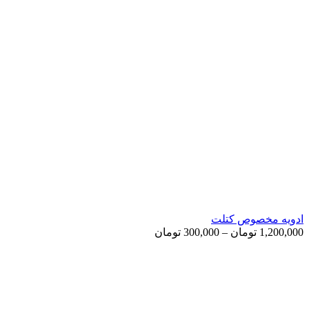
ادویه مخصوص کتلت
Price
1,200,000
تومان
–
300,000
تومان
range:
300,000 تومان
through
1,200,000 تومان