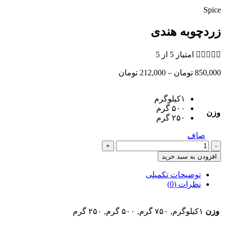
Spice
زردچوبه هندی





امتیاز 5 از 5
Price
850,000
تومان
–
212,000
تومان
range:
212,000 تومان
۱کیلوگرم
through
۵۰۰ گرم
850,000 تومان
وزن
۲۵۰ گرم
صاف
زردچوبه
هندی
افزودن به سبد خرید
عدد
توضیحات تکمیلی
نظرات (0)
وزن
۱کیلوگرم, ۷۵۰ گرم, ۵۰۰ گرم, ۲۵۰ گرم