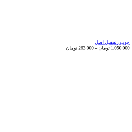
چوب زنجفیل اصل
Price
1,050,000
تومان
–
263,000
تومان
range:
263,000 تومان
through
1,050,000 تومان