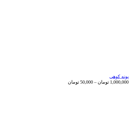
پونه کوهی
Price
1,000,000
تومان
–
50,000
تومان
range:
50,000 تومان
through
1,000,000 تومان