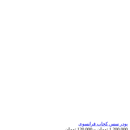
پودر سس کچاپ فرانسوی
Price
1,200,000
تومان
–
120,000
تومان