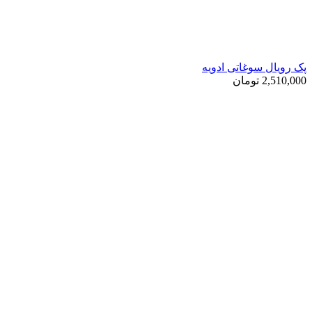
پک رویال سوغاتی ادویه
2,510,000
تومان