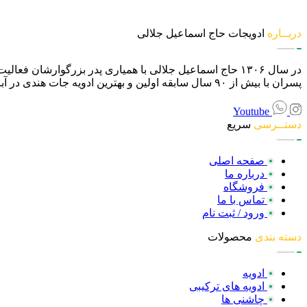
دربــاره
ادویجات حاج اسماعیل جلالی
در سال ۱۳۰۶ حاج اسماعیل جلالی با همیاری پدر بزرگوارشان
پسران با بیش از ۹۰ سال سابقه اولین و بهترین ادویه جات هندی در آبادان و سراسر ایران محسوب می گردد.
Youtube
دستــرسی
سریع
صفحه اصلی
درباره ما
فروشگاه
تماس با ما
ورود / ثبت نام
دسته بندی
محصولات
ادویه
ادویه های ترکیبی
چاشنی ها