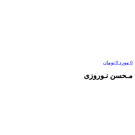
0
مورد
0
تومان
مـحسن نـوروزی