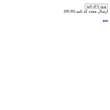
ورود با کد تایید
ارسال مجدد کد تایید
(00:
30
)
منو