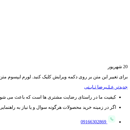
20
شهریور
برای تغییر این متن بر روی دکمه ویرایش کلیک کنید. لورم ایپسوم مت
جدیدتر
عـلـیرضا ثـابـتی
کیفیت ما در راستای رضایت مشتری ها است که باعث می شود تا ب
اگر در زمینه خرید محصولات هرگونه سوال و یا نیاز به راهنمایی د
09166302869