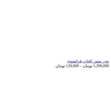
پودر سس کچاپ فرانسوی
Price
1,200,000
تومان
–
120,000
تومان
range:
120,000 تومان
through
1,200,000 تومان