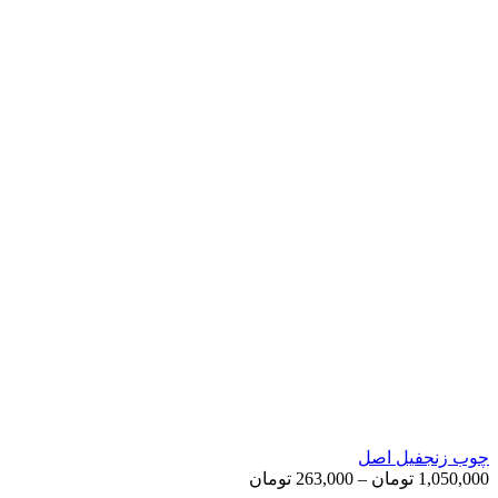
چوب زنجفیل اصل
Price
1,050,000
تومان
–
263,000
تومان
range: