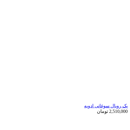
پک رویال سوغاتی ادویه
2,510,000
تومان