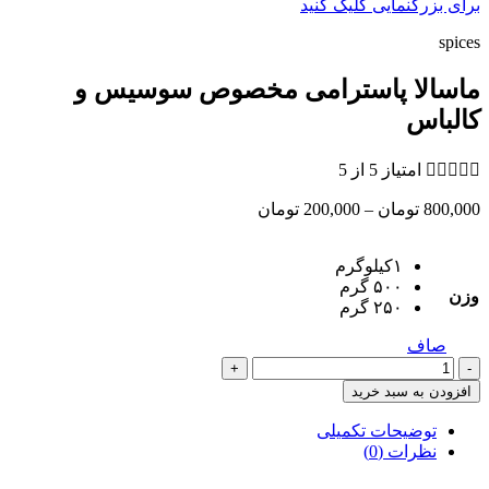
برای بزرگنمایی کلیک کنید
spices
ماسالا پاسترامی مخصوص سوسیس و
کالباس





امتیاز 5 از 5
Price
800,000
تومان
–
200,000
تومان
range:
200,000 تومان
۱کیلوگرم
through
۵۰۰ گرم
800,000 تومان
وزن
۲۵۰ گرم
صاف
ماسالا
پاسترامی
افزودن به سبد خرید
مخصوص
سوسیس
توضیحات تکمیلی
و
نظرات (0)
کالباس