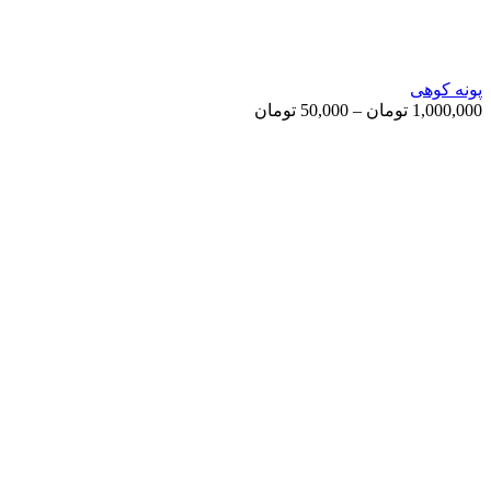
پونه کوهی
Price
1,000,000
تومان
–
50,000
تومان
range:
50,000 تومان
through
1,000,000 تومان