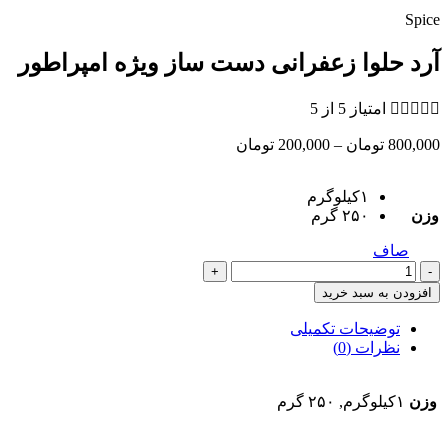
Spice
آرد حلوا زعفرانی دست ساز ویژه امپراطور





امتیاز 5 از 5
Price
800,000
تومان
–
200,000
تومان
range:
200,000 تومان
۱کیلوگرم
through
وزن
۲۵۰ گرم
800,000 تومان
صاف
آرد
حلوا
افزودن به سبد خرید
زعفرانی
دست
توضیحات تکمیلی
ساز
نظرات (0)
ویژه
امپراطور
وزن
۱کیلوگرم, ۲۵۰ گرم
عدد