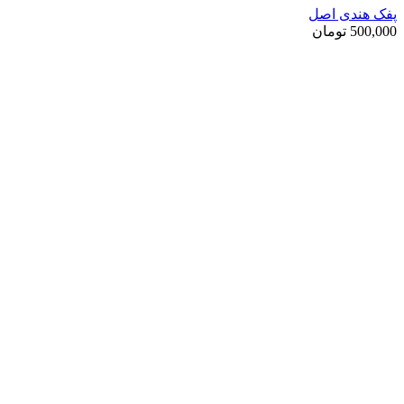
پفک هندی اصل
500,000
تومان