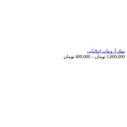
نمک آرومات ایتالیایی
Price
1,600,000
تومان
–
400,000
تومان
range:
400,000 تومان
through
1,600,000 تومان