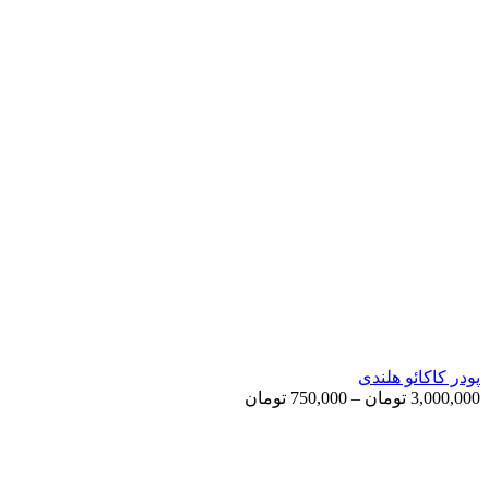
پودر کاکائو هلندی
Price
3,000,000
تومان
–
750,000
تومان
range:
750,000 تومان
through
3,000,000 تومان