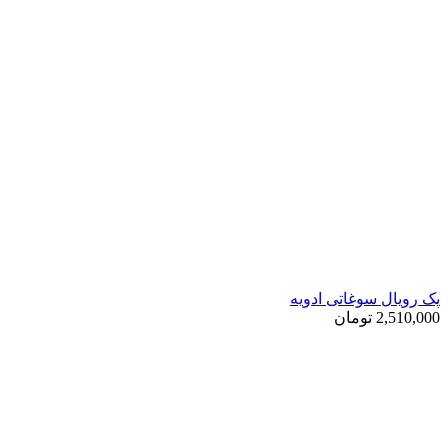
پک رویال سوغاتی ادویه
2,510,000
تومان