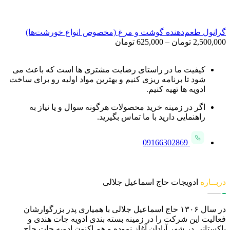
گرانول طعم‌دهنده گوشت و مرغ (مخصوص انواع خورشت‌ها)
Price
2,500,000
تومان
–
625,000
تومان
range:
625,000 تومان
through
کیفیت ما در راستای رضایت مشتری ها است که باعث می
2,500,000 تومان
شود تا برنامه ریزی کنیم و بهترین مواد اولیه رو برای ساخت
ادویه ها تهیه کنیم.
اگر در زمینه خرید محصولات هرگونه سوال و یا نیاز به
راهنمایی دارید با ما تماس بگیرید.
09166302869
دربــاره
ادویجات حاج اسماعیل جلالی
در سال ۱۳۰۶ حاج اسماعیل جلالی با همیاری پدر بزرگوارشان
فعالیت این شرکت را در زمینه بسته بندی ادویه جات هندی و
پاکستانی در شهر آبادان آغاز نموده و هم اکنون ادویه جات حاج