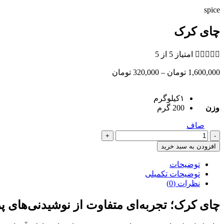
spice
چای کرک





امتیاز 5 از 5
Price
1,600,000
تومان
–
320,000
تومان
range:
320,000 تومان
۱کیلوگرم
through
وزن
200 گرم
1,600,000 تومان
صاف
چای
کرک
افزودن به سبد خرید
عدد
توضیحات
توضیحات تکمیلی
نظرات (0)
چای کرک؛ تجربه‌ای متفاوت از نوشیدنی‌های پ