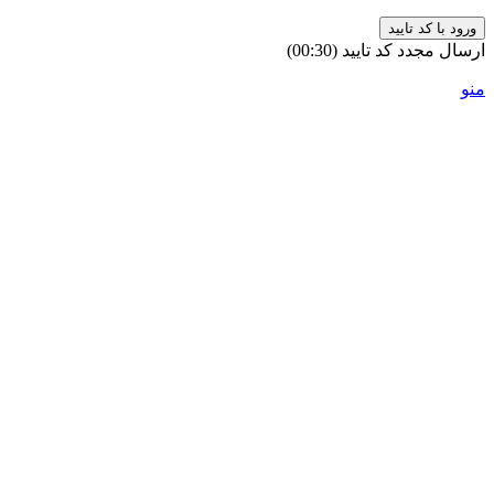
ورود با کد تایید
ارسال مجدد کد تایید
(00:
30
)
منو